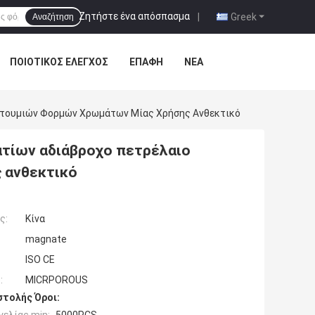
Ζητήστε ένα απόσπασμα
|
Greek
Αναζήτηση
ΠΟΙΟΤΙΚΌΣ ΈΛΕΓΧΟΣ
ΕΠΑΦΉ
ΝΈΑ
στουμιών Φορμών Χρωμάτων Μίας Χρήσης Ανθεκτικό
τίων αδιάβροχο πετρέλαιο
 ανθεκτικό
ς:
Κίνα
magnate
ISO CE
:
MICRPOROUS
τολής Όροι: