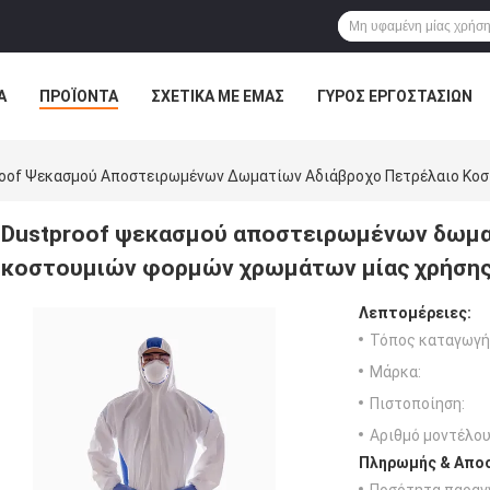
Α
ΠΡΟΪΌΝΤΑ
ΣΧΕΤΙΚΆ ΜΕ ΕΜΆΣ
ΓΎΡΟΣ ΕΡΓΟΣΤΑΣΊΩΝ
ΠΤΏΣΕΙΣ
oof Ψεκασμού Αποστειρωμένων Δωματίων Αδιάβροχο Πετρέλαιο Κο
Dustproof ψεκασμού αποστειρωμένων δωμα
κοστουμιών φορμών χρωμάτων μίας χρήσης
Λεπτομέρειες:
Τόπος καταγωγή
Μάρκα:
Πιστοποίηση:
Αριθμό μοντέλου
Πληρωμής & Αποσ