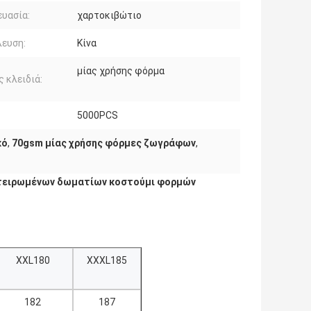
υασία:
χαρτοκιβώτιο
ευση:
Κίνα
μίας χρήσης φόρμα
ς κλειδιά:
5000PCS
κό
,
70gsm μίας χρήσης φόρμες ζωγράφων
,
στειρωμένων δωματίων κοστούμι φορμών
XXL180
XXXL185
182
187