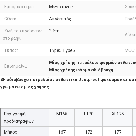
Εμπορικό σήμα:
Μεγιστάνας
Συσκε
COem:
Αποδεκτός
Προέλ
Ζωή του προϊόντος
3 έτη
Λέξει
στο ράφι:
Τύπος:
Type5 Type6
MOQ:
Μίας χρήσης πετρέλαιο φορμών ανθεκτι
Επισημαίνω:
Μίας χρήσης φόρμα αδιάβροχη
SF αδιάβροχο πετρελαίου ανθεκτικό Dustproof ψεκασμού απο
χρωμάτων μίας χρήσης
Περιγραφή
M165
L170
XL175
προδιαγραφών
Μήκος
167
172
177