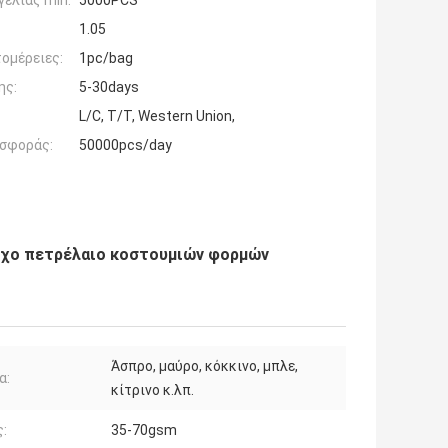
ελίας min:
5000PCS
1.05
ομέρειες:
1pc/bag
ης:
5-30days
L/C, T/T, Western Union,
σφοράς:
50000pcs/day
οχο πετρέλαιο κοστουμιών φορμών
Άσπρο, μαύρο, κόκκινο, μπλε,
α:
κίτρινο κ.λπ.
:
35-70gsm