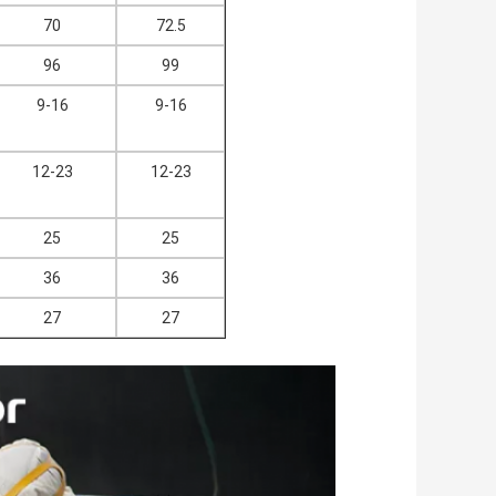
70
72.5
96
99
9-16
9-16
12-23
12-23
25
25
36
36
27
27