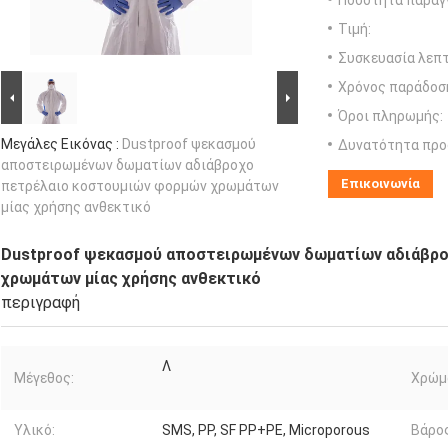
Ποσότητα παραγγ
Τιμή:
Συσκευασία λεπτ
Χρόνος παράδοσ
Όροι πληρωμής:
Μεγάλες Εικόνας :
Dustproof ψεκασμού
Δυνατότητα προ
αποστειρωμένων δωματίων αδιάβροχο
Επικοινωνία
πετρέλαιο κοστουμιών φορμών χρωμάτων
μίας χρήσης ανθεκτικό
Dustproof ψεκασμού αποστειρωμένων δωματίων αδιάβρ
χρωμάτων μίας χρήσης ανθεκτικό
περιγραφή
Λ
Μέγεθος:
Χρώμ
Υλικό:
SMS, PP, SF PP+PE, Microporous
Βάρος