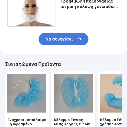
Τροφίμων επεξεργασίας
ιατρική κάλυψη γενειάδων
χρήσης μίας χρήσης με το
βρόχο αυτιών
Να συνεχίσει
Συνιστώμενα Προϊόντα
Εναχρησιμοποιήσιμο
Κάλυμμα Γένιας
Κάλυμμα Γένια
μη υφασμένο
Μιας Χρήσης PP Μη
χρήσης 45x20