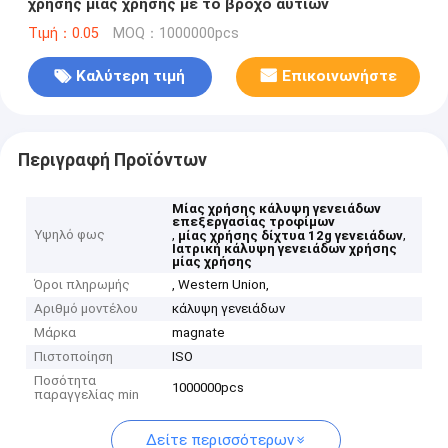
χρήσης μίας χρήσης με το βρόχο αυτιών
Τιμή：0.05
MOQ：1000000pcs
Καλύτερη τιμή
Επικοινωνήστε
Περιγραφή Προϊόντων
Μίας χρήσης κάλυψη γενειάδων
επεξεργασίας τροφίμων
Υψηλό φως
,
,
μίας χρήσης δίχτυα 12g γενειάδων
Ιατρική κάλυψη γενειάδων χρήσης
μίας χρήσης
Όροι πληρωμής
, Western Union,
Αριθμό μοντέλου
κάλυψη γενειάδων
Μάρκα
magnate
Πιστοποίηση
ISO
Ποσότητα
1000000pcs
παραγγελίας min
Δείτε περισσότερων