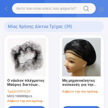
Μίας Χρήσης Δίκτυα Τρίχας
(39)
Ο νάυλον πλέγματος
Μη μηχανοκίνητες
Μαύρος δικτύων
συσκευές για την
τρίχας περουκών
κατασκευή μαλλιών
Τιμή:
0.0197-0.27
Λάβετε την πιο πρόσφατη τιμή
αόρατος μίας χρήσης
MOQ:
1000000pcs
Λάβετε την πιο πρόσφατη τιμή