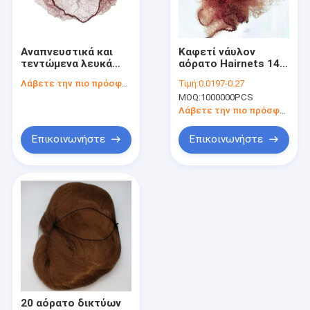
Γύρος εργοστασίων
Ποιοτικός έλεγχος
Αναπνευστικά και
Καφετί νάυλον
τεντώμενα λευκά
αόρατο Hairnets 14»
επαφή
δίχτυα για μαλλιά για
μίας χρήσης πλέγμα
Λάβετε την πιο πρόσφατη τιμή
Τιμή:
0.0197-0.27
μέγιστη άνεση
δικτύων τρίχας
MOQ:
1000000PCS
Νέα
Λάβετε την πιο πρόσφατη τιμή
Όλες οι περιπτώσεις
Επικοινωνήστε
Επικοινωνήστε
Μίας χρήσης κάλυψη ακουστικών
Μίας χρήσης κάλυψη παπουτσιών
μίας χρήσης φόρμα
Καλύψεις ακουστικών MRI
20 αόρατο δικτύων