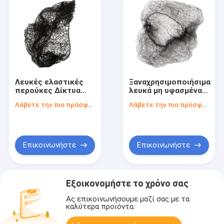
Λευκές ελαστικές
Ξαναχρησιμοποιήσιμα
περούκες Δίκτυα
λευκά μη υφασμένα
μαλλιών για χρήση σε
δίχτυα μαλλιών με
Λάβετε την πιο πρόσφατη τιμή
Λάβετε την πιο πρόσφατη τιμή
πολλές βιομηχανίες
ελαστική ταινία για
- Υπηρεσίες
διάφορες
τροφίμων Ιατρική
βιομηχανίες
κατασκευή
εργαστηρίων
Επικοινωνήστε
Επικοινωνήστε
ομορφιάς
Εξοικονομήστε το χρόνο σας
Ας επικοινωνήσουμε μαζί σας με τα
καλύτερα προϊόντα.