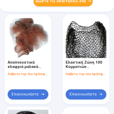
Δώστε τις απαιτήσεις σας
Αναπνευστικά
Ελαστική Ζώνη 100
ελαφριά μαλακά
Κομματιών
δίχτυα μαλλιών μη
Περικίδες Δίκτυο
Λάβετε την πιο πρόσφατη τιμή
Λάβετε την πιο πρόσφατη τιμή
υφασμένα υφάσματα
Μαλλιών - Εύκολο
ελαστική ταινία
και Πρακτικό
Επικοινωνήστε
Επικοινωνήστε