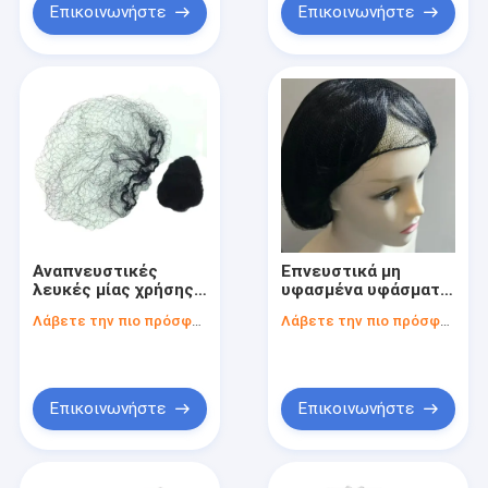
Επικοινωνήστε
Επικοινωνήστε
Αναπνευστικές
Επνευστικά μη
λευκές μίας χρήσης
υφασμένα υφάσματα
περούκες Δίκτυα
με δίχτυ μαλλιών /
Λάβετε την πιο πρόσφατη τιμή
Λάβετε την πιο πρόσφατη τιμή
μαλλιών μαλακά
μίας χρήσης μαλλιών
ελαφρά ανθεκτικά
για την τροφική
Δίκτυα μαλλιών για
διατροφή
διάφορες
βιομηχανίες
Επικοινωνήστε
Επικοινωνήστε