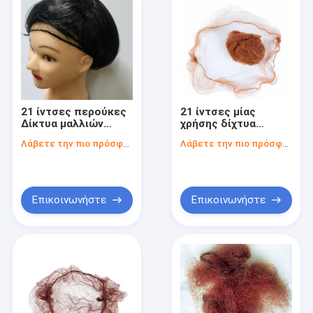
21 ίντσες περούκες
21 ίντσες μίας
Δίκτυα μαλλιών
χρήσης δίχτυα
αναπνευστικά με
μαλλιών με ελαστική
Λάβετε την πιο πρόσφατη τιμή
Λάβετε την πιο πρόσφατη τιμή
ελαστική ταινία και
ταινία και σχεδιασμό
σχεδιασμό δίχτυ
πλέγματος
Επικοινωνήστε
Επικοινωνήστε
Αρχική Σελίδα
Προϊόντα
Σχετικά με εμάς