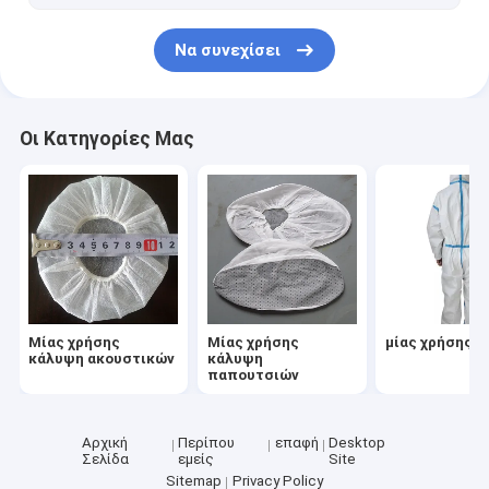
Μη υφαμένη μάσκα προσώπου
Να συνεχίσει
Μη υφαμένο Headband
Μίας χρήσης τσάντα αγορών
Οι Κατηγορίες Μας
Μίας χρήσης κλινοστρωμνή
Μίας χρήσης
Μίας χρήσης
μίας χρήσης 
κάλυψη ακουστικών
κάλυψη
παπουτσιών
Αρχική
Περίπου
επαφή
Desktop
Σελίδα
εμείς
Site
Sitemap
Privacy Policy