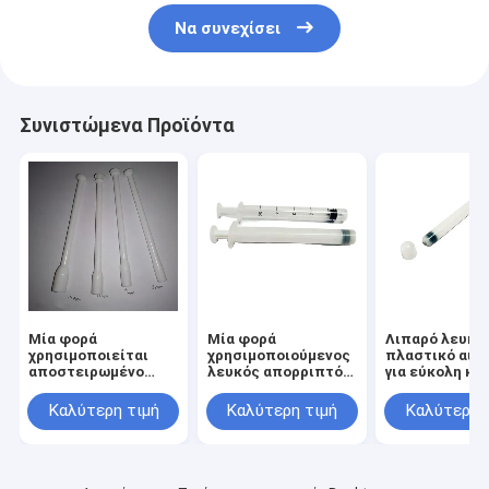
Να συνεχίσει
Συνιστώμενα Προϊόντα
Μία φορά
Μία φορά
Λιπαρό λευκό
χρησιμοποιείται
χρησιμοποιούμενος
πλαστικό αιμ
αποστειρωμένο
λευκός απορριπτός
για εύκολη και
πλαστικό κολπικό
κολπικός
υγιεινή χρήση
εφαρμοστή
εφαρμοστής με
Καλύτερη τιμή
Καλύτερη τιμή
Καλύτερη 
ομαλή επιφάνεια για
ακριβή εφαρμογή