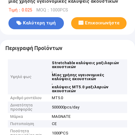
μίας χρήσης υγειονομικές καλύψεις ακουστικών
Τιμή：0.025
MOQ：1000PCS
Καλύτερη τιμή
Επικοινωνήστε
Περιγραφή Προϊόντων
Stretchable καλύψεις μαξιλαριών
ακουστικών
,
Μίας χρήσης υγειονομικές
Υψηλό φως
καλύψεις ακουστικών
,
καλύψεις MT5.0 μαξιλαριών
ακουστικών
Αριθμό μοντέλου
MT5.0
Δυνατότητα
500000pcs/day
προσφοράς
Μάρκα
MAGNATE
Πιστοποίηση
CE
Ποσότητα
1000PCS