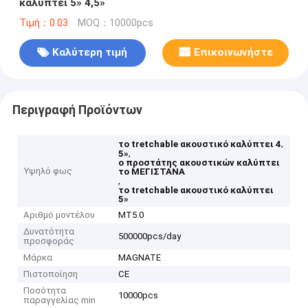
καλύπτει 5» 4,5»
Τιμή：0.03
MOQ：10000pcs
Καλύτερη τιμή
Επικοινωνήστε
Περιγραφή Προϊόντων
,
το tretchable ακουστικό καλύπτει 4
,
5»
ο προστάτης ακουστικών καλύπτει
Υψηλό φως
το ΜΕΓΙΣΤΑΝΑ
,
το tretchable ακουστικό καλύπτει
5»
Αριθμό μοντέλου
MT5.0
Δυνατότητα
500000pcs/day
προσφοράς
Μάρκα
MAGNATE
Πιστοποίηση
CE
Ποσότητα
10000pcs
παραγγελίας min