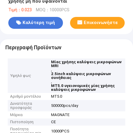
χρήσης μη που υφαίνονται
Τιμή：0.023
MOQ：10000PCS
Καλύτερη τιμή
Επικοινωνήστε
Περιγραφή Προϊόντων
Μίας χρήσης καλύψεις μικροφώνων
MRI
,
2.5inch καλύψεις μικροφώνων
Υψηλό φως
συνήθειας
,
MT5.0 υγειονομικές μίας χρήσης
καλύψεις μικροφώνων
Αριθμό μοντέλου
MT5.0
Δυνατότητα
500000pcs/day
προσφοράς
Μάρκα
MAGNATE
Πιστοποίηση
CE
Ποσότητα
10000PCS